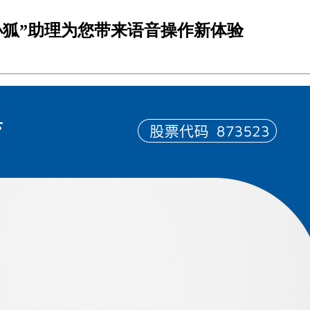
小狐”助理为您带来语音操作新体验